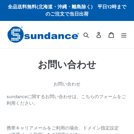
コ
全品送料無料(北海道・沖縄・離島除く) 平日12時まで
ン
のご注文で当日出荷
テ
ン
ツ
検索
ログイン
カート
に
ス
キ
ッ
お問い合わせ
プ
す
る
お問い合わせ
sundanceに関するお問い合わせは、こちらのフォームをご
利用ください。
携帯キャリアメールをご利用の場合、ドメイン指定設定