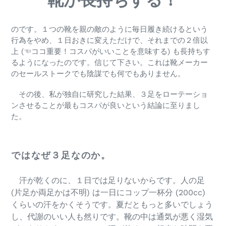
靴が長持ちする！
のです。１つの靴を親の敵のように毎日履き続けるという
行為をやめ、１日おきに変えただけで、それまでの２倍以
上 (☜ココ重要！コスパがいいことを意味する) も長持ちす
るようになったのです。信じて下さい。これは靴メーカー
のセールストークでも陰謀でも何でもありません。
その後、私が独自に研究した結果、３足をローテーショ
ンさせることが最もコスパが良いという結論に至りまし
た。
ではなぜ３足なのか。
汗が乾くのに、１日では足りないからです。人の足
(片足か両足かは不明) は一日にコップ一杯分 (200cc)
くらいの汗をかくそうです。夏だともっと多いでしょう
し、代謝のいい人も然りです。靴の中は通気が悪く湿気