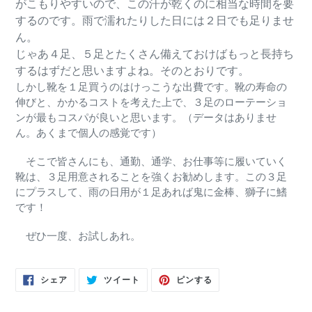
がこもりやすいので、この汗が乾くのに相当な時間を要
するのです。雨で濡れたりした日には２日でも足りませ
ん。
じゃあ４足、５足とたくさん備えておけばもっと長持ち
するはずだと思いますよね。そのとおりです。
しかし靴を１足買うのはけっこうな出費です。靴の寿命の
伸びと、かかるコストを考えた上で、３足のローテーショ
ンが最もコスパが良いと思います。（データはありませ
ん。あくまで個人の感覚です）
そこで皆さんにも、通勤、通学、お仕事等に履いていく
靴は、３足用意されることを強くお勧めします。この３足
にプラスして、雨の日用が１足あれば鬼に金棒、獅子に鰭
です！
ぜひ一度、お試しあれ。
FACEBOOK
TWITTER
PINTEREST
シェア
ツイート
ピンする
で
に
で
シ
投
ピ
ェ
稿
ン
ア
す
す