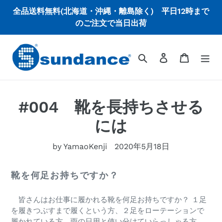
コ
全品送料無料(北海道・沖縄・離島除く) 平日12時まで
ン
のご注文で当日出荷
テ
ン
ツ
検索
ログイン
カート
に
ス
キ
ッ
#004 靴を長持ちさせる
プ
には
す
る
by YamaoKenji
2020年5月18日
靴を何足お持ちですか？
皆さんはお仕事に履かれる靴を何足お持ちですか？ １足
を履きつぶすまで履くという方、２足をローテーションで
履かれている方、雨の日用と使い分けていらっしゃる方、