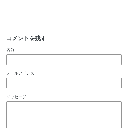
シ
投
ピ
ェ
稿
ン
ア
す
す
す
る
る
る
コメントを残す
名前
メールアドレス
メッセージ