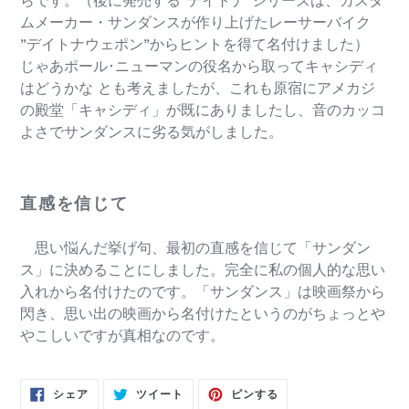
らです。（後に発売する”デイトナ”シリーズは、カスタ
ムメーカー・サンダンスが作り上げたレーサーバイク
”デイトナウェポン”からヒントを得て名付けました）
じゃあポール･ニューマンの役名から取ってキャシディ
はどうかな とも考えましたが、これも原宿にアメカジ
の殿堂「キャシディ」が既にありましたし、音のカッコ
よさでサンダンスに劣る気がしました。
直感を信じて
思い悩んだ挙げ句、最初の直感を信じて「サンダン
ス」に決めることにしました。完全に私の個人的な思い
入れから名付けたのです。「サンダンス」は映画祭から
閃き、思い出の映画から名付けたというのがちょっとや
やこしいですが真相なのです。
FACEBOOK
TWITTER
PINTEREST
シェア
ツイート
ピンする
で
に
で