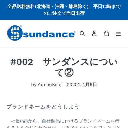
コ
全品送料無料(北海道・沖縄・離島除く) 平日12時まで
ン
のご注文で当日出荷
テ
ン
ツ
検索
ログイン
カート
に
ス
キ
ッ
#002 サンダンスについ
プ
て②
す
る
by YamaoKenji
2020年4月9日
ブランドネームをどうしよう
社長(父)から、自社製品に付けるブランドネームを考
えるよう命じられた私は、ああでもないこうでもないと